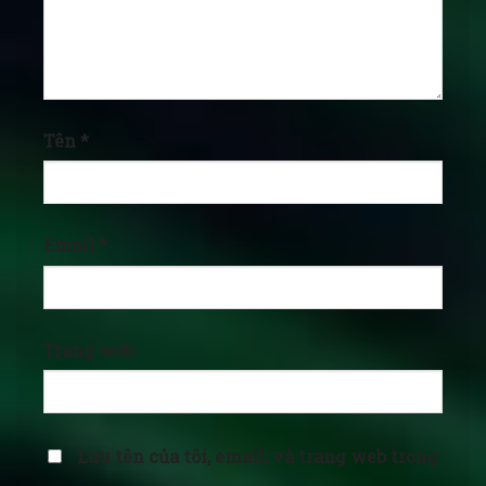
Tên
*
Email
*
Trang web
Lưu tên của tôi, email, và trang web trong