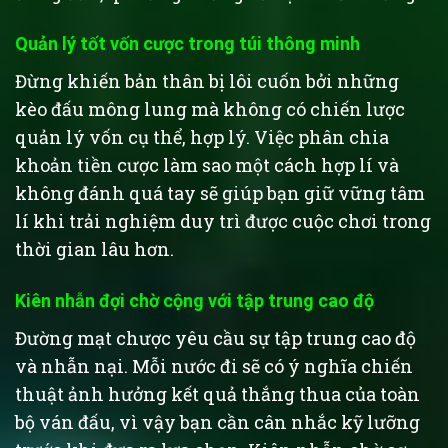
Quản lý tốt vốn cược trong túi thông minh
Đừng khiến bản thân bị lôi cuốn bởi những
kèo đấu mông lung mà không có chiến lược
quản lý vốn cụ thể, hợp lý. Việc phân chia
khoản tiền cược làm sao một cách hợp lí và
không đánh quá tay sẽ giúp bạn giữ vững tâm
lí khi trải nghiệm duy trì được cuộc chơi trong
thời gian lâu hơn.
Kiên nhẫn đợi chờ cộng với tập trung cao độ
Đường mạt chược yêu cầu sự tập trung cao độ
và nhẫn nại. Mỗi nước đi sẽ có ý nghĩa chiến
thuật ảnh hưởng kết quả thắng thua của toàn
bộ ván đấu, vì vậy bạn cần cân nhắc kỹ lưỡng