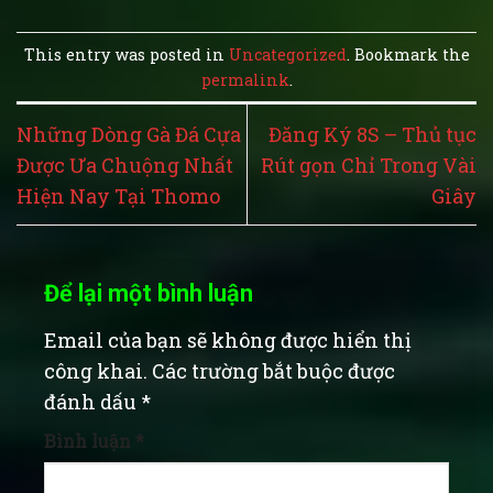
This entry was posted in
Uncategorized
. Bookmark the
permalink
.
Những Dòng Gà Đá Cựa
Đăng Ký 8S – Thủ tục
Được Ưa Chuộng Nhất
Rút gọn Chỉ Trong Vài
Hiện Nay Tại Thomo
Giây
Để lại một bình luận
Email của bạn sẽ không được hiển thị
công khai.
Các trường bắt buộc được
đánh dấu
*
Bình luận
*