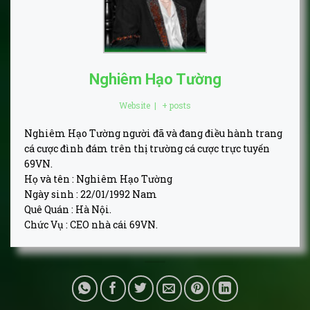
Nghiêm Hạo Tường
Website
|
+ posts
Nghiêm Hạo Tường người đã và đang điều hành trang
cá cược đình đám trên thị trường cá cược trực tuyến
69VN.
Họ và tên : Nghiêm Hạo Tường
Ngày sinh : 22/01/1992 Nam
Quê Quán : Hà Nội.
Chức Vụ : CEO nhà cái 69VN.