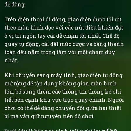
dễ dàng.
Trên điện thoại di động, giao diện được tối ưu
theo màn hình dọc với các nút điều khiển đặt
ở vị trí ngón tay cái dễ chạm tới nhất. Chế độ
quay tự động, cài đặt mức cược và bảng thanh
toán đều nằm trong tầm với một chạm duy
nhất.
Khi chuyển sang máy tính, giao diện tự động
mở rộng để tận dụng không gian màn hình
lớn, bổ sung thêm các thông tin thống kê chi
tiết bên cạnh khu vực trục quay chính. Người
chơi có thể dễ dàng chuyển đổi giữa hai thiết
bị mà vẫn giữ nguyên tiến độ chơi.