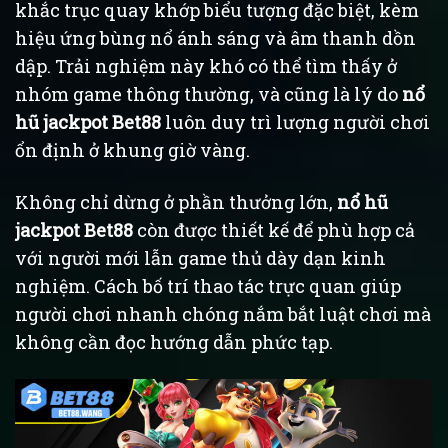
khắc trục quay khớp biểu tượng đặc biệt, kèm
hiệu ứng bùng nổ ánh sáng và âm thanh dồn
dập. Trải nghiệm này khó có thể tìm thấy ở
nhóm game thông thường, và cũng là lý do
nổ
hũ jackpot Bet88
luôn duy trì lượng người chơi
ổn định ở khung giờ vàng.
Không chỉ dừng ở phần thưởng lớn,
nổ hũ
jackpot Bet88
còn được thiết kế để phù hợp cả
với người mới lẫn game thủ dày dạn kinh
nghiệm. Cách bố trí thao tác trực quan giúp
người chơi nhanh chóng nắm bắt luật chơi mà
không cần đọc hướng dẫn phức tạp.