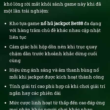
khó lòng rời mắt khỏi sảnh game này khi đã
một lần trải nghiệm:
Kho tựa game
nổ hũ jackpot Bet88
đa dạng
với hàng trăm chủ đề khác nhau cập nhật
liên tục
Cảm giác hồi hộp dồn nén khi trục quay
chậm dần trước khoảnh khắc dừng cuối
cùng
Hiệu ứng ánh sáng và âm thanh bùng nổ
mỗi khi jackpot được kích hoạt thành công
Tính giải trí cao phù hợp cả khi chơi giải trí
ngắn hay các phiên dài
Mức cược linh hoạt từ thấp đến cao đáp ứng
mọi phân khúc người chơi khác nhau