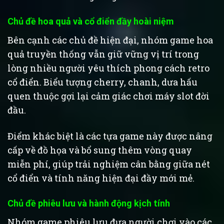
Chủ đề hoa quả và cổ điển đầy hoài niệm
Bên cạnh các chủ đề hiện đại, nhóm game hoa
quả truyền thống vẫn giữ vững vị trí trong
lòng nhiều người yêu thích phong cách retro
cổ điển. Biểu tượng cherry, chanh, dưa hấu
quen thuộc gợi lại cảm giác chơi máy slot đời
đầu.
Điểm khác biệt là các tựa game này được nâng
cấp về đồ họa và bổ sung thêm vòng quay
miễn phí, giúp trải nghiệm cân bằng giữa nét
cổ điển và tính năng hiện đại đầy mới mẻ.
Chủ đề phiêu lưu và hành động kịch tính
Nhóm game phiêu lưu đưa người chơi vào các