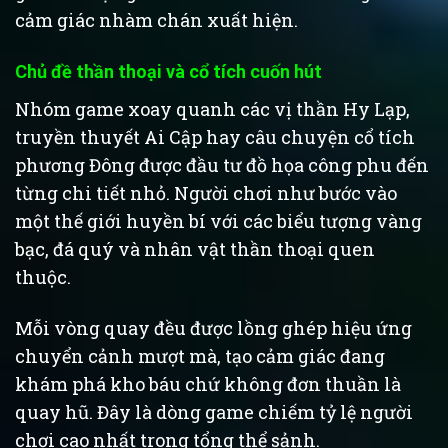
cảm giác nhàm chán xuất hiện.
Chủ đề thần thoại và cổ tích cuốn hút
Nhóm game xoay quanh các vị thần Hy Lạp,
truyền thuyết Ai Cập hay câu chuyện cổ tích
phương Đông được đầu tư đồ họa công phu đến
từng chi tiết nhỏ. Người chơi như bước vào
một thế giới huyền bí với các biểu tượng vàng
bạc, đá quý và nhân vật thần thoại quen
thuộc.
Mỗi vòng quay đều được lồng ghép hiệu ứng
chuyển cảnh mượt mà, tạo cảm giác đang
khám phá kho báu chứ không đơn thuần là
quay hũ. Đây là dòng game chiếm tỷ lệ người
chơi cao nhất trong tổng thể sảnh.