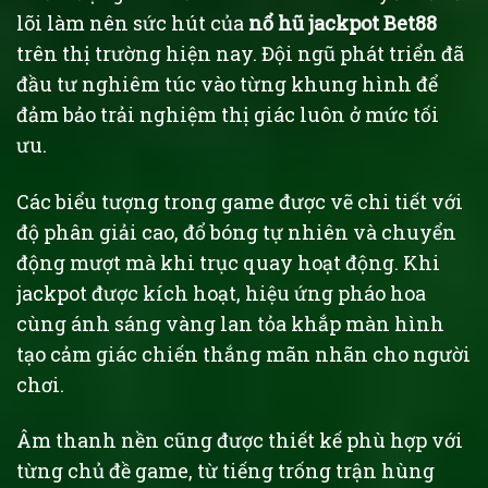
lõi làm nên sức hút của
nổ hũ jackpot Bet88
trên thị trường hiện nay. Đội ngũ phát triển đã
đầu tư nghiêm túc vào từng khung hình để
đảm bảo trải nghiệm thị giác luôn ở mức tối
ưu.
Các biểu tượng trong game được vẽ chi tiết với
độ phân giải cao, đổ bóng tự nhiên và chuyển
động mượt mà khi trục quay hoạt động. Khi
jackpot được kích hoạt, hiệu ứng pháo hoa
cùng ánh sáng vàng lan tỏa khắp màn hình
tạo cảm giác chiến thắng mãn nhãn cho người
chơi.
Âm thanh nền cũng được thiết kế phù hợp với
từng chủ đề game, từ tiếng trống trận hùng