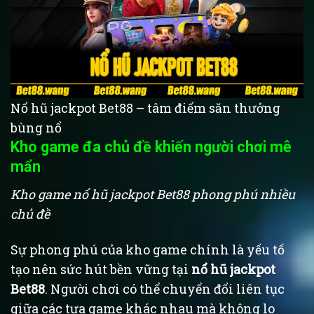
Nổ hũ jackpot Bet88 – tâm điểm săn thưởng
bùng nổ
Kho game đa chủ đề khiến người chơi mê
mẩn
Kho game nổ hũ jackpot Bet88 phong phú nhiều
chủ đề
Sự phong phú của kho game chính là yếu tố
tạo nên sức hút bền vững tại
nổ hũ jackpot
Bet88
. Người chơi có thể chuyển đổi liên tục
giữa các tựa game khác nhau mà không lo