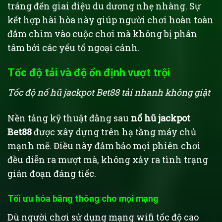
tráng đến giai điệu du dương nhẹ nhàng. Sự
kết hợp hài hòa này giúp người chơi hoàn toàn
đắm chìm vào cuộc chơi mà không bị phân
tâm bởi các yếu tố ngoại cảnh.
Tốc độ tải và độ ổn định vượt trội
Tốc độ nổ hũ jackpot Bet88 tải nhanh không giật
Nền tảng kỹ thuật đằng sau
nổ hũ jackpot
Bet88
được xây dựng trên hạ tầng máy chủ
mạnh mẽ. Điều này đảm bảo mọi phiên chơi
đều diễn ra mượt mà, không xảy ra tình trạng
gián đoạn đáng tiếc.
Tối ưu hóa băng thông cho mọi mạng
Dù người chơi sử dụng mạng wifi tốc độ cao