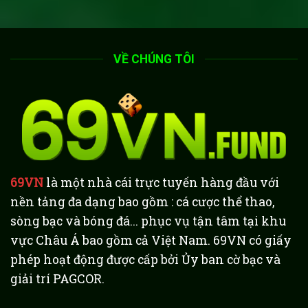
VỀ CHÚNG TÔI
69VN
là một nhà cái trực tuyến hàng đầu với
nền tảng đa dạng bao gồm : cá cược thể thao,
sòng bạc và bóng đá... phục vụ tận tâm tại khu
vực Châu Á bao gồm cả Việt Nam. 69VN có giấy
phép hoạt động được cấp bởi Ủy ban cờ bạc và
giải trí PAGCOR.