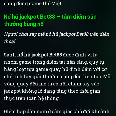
cộng đồng game thủ Việt.
Nổ hũ jackpot Bet88 – tâm điểm săn
thưởng bùng nổ
Người chơi say mê nổ hũ jackpot Bet88 trên điện
thoại
Sảnh
nổ hũ jackpot Bet88
được định vị là
nhóm game trọng điểm tại nền tảng, quy tụ
hàng loạt tựa game quay hũ đình đám với cơ
chế tích lũy giải thưởng cộng dồn liên tục. Mỗi
vòng quay đều mở ra cơ hội chạm tay vào
jackpot khổng lồ đang tăng theo thời gian
thực trên toàn hệ thống.
Điểm hấp dẫn nằm ở cảm giác chờ đợi khoảnh