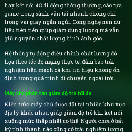
hay kết nối 4G di động thông thường, các tựa
game trong sảnh vẫn tải nhanh chóng chỉ
trong vài giây ngắn ngủi. Công nghệ nén dữ
liệu tiên tiến giúp giảm dung lượng mà vẫn
giữ nguyên chất lượng hình ảnh gốc.
Hệ thống tự động điều chỉnh chất lượng đồ
họa theo tốc độ mạng thực tế, đảm bảo trải
nghiệm liền mạch cả khi tín hiệu không ổn
định trong quá trình di chuyển ngoài trời.
Máy chủ phân tán giảm độ trễ tối đa
Kiến trúc máy chủ được đặt tại nhiều khu vực
địa lý khác nhau giúp giảm độ trễ khi kết nối
xuống mức thấp nhất có thể. Người chơi ở bất
kỳ tỉnh thành nào cũng có trải nghiệm tương