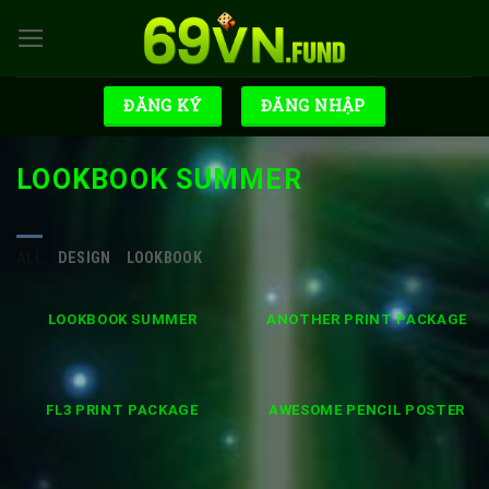
Skip
to
content
ĐĂNG KÝ
ĐĂNG NHẬP
LOOKBOOK SUMMER
ALL
DESIGN
LOOKBOOK
LOOKBOOK SUMMER
ANOTHER PRINT PACKAGE
FL3 PRINT PACKAGE
AWESOME PENCIL POSTER