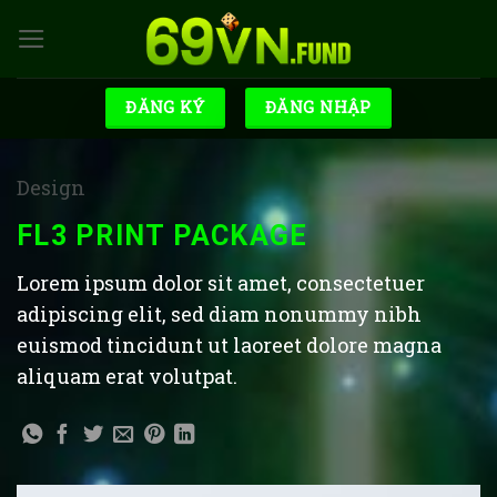
Skip
to
content
ĐĂNG KÝ
ĐĂNG NHẬP
Design
FL3 PRINT PACKAGE
Lorem ipsum dolor sit amet, consectetuer
adipiscing elit, sed diam nonummy nibh
euismod tincidunt ut laoreet dolore magna
aliquam erat volutpat.