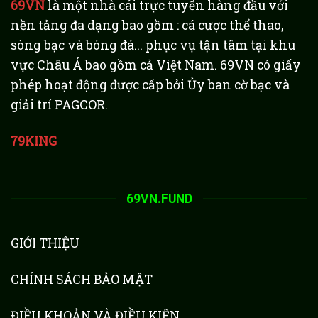
69VN
là một nhà cái trực tuyến hàng đầu với
nền tảng đa dạng bao gồm : cá cược thể thao,
sòng bạc và bóng đá... phục vụ tận tâm tại khu
vực Châu Á bao gồm cả Việt Nam. 69VN có giấy
phép hoạt động được cấp bởi Ủy ban cờ bạc và
giải trí PAGCOR.
79KING
69VN.FUND
GIỚI THIỆU
CHÍNH SÁCH BẢO MẬT
ĐIỀU KHOẢN VÀ ĐIỀU KIỆN